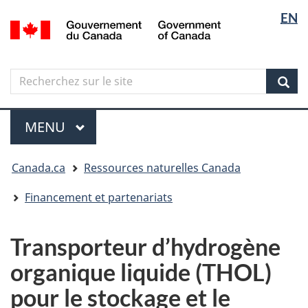
Sélectio
Langua
EN
Aller
Skip
Passer
/
de
selectio
au
to
à
Government
contenu
"About
la
la
of
principal
government"
version
Canada
langue
Search
Recherchez
HTML
sur
simplifiée
Sear
le
Menu
site
MENU
PRINCIPAL
Vous
Canada.ca
Ressources naturelles Canada
êtes
ici
Financement et partenariats
Transporteur d’hydrogène
organique liquide (THOL)
pour le stockage et le