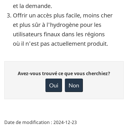
et la demande.
Offrir un accès plus facile, moins cher
et plus sûr à l'hydrogène pour les
utilisateurs finaux dans les régions
où il n'est pas actuellement produit.
Donnez
Avez-vous trouvé ce que vous cherchiez?
votre
rétroaction
Oui
Non
sur
cette
page
Date de modification :
2024-12-23