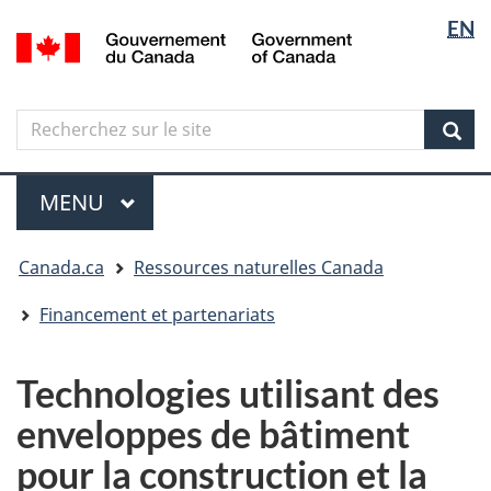
Sélectio
Langua
EN
Aller
Skip
Passer
/
de
selectio
au
to
à
Government
contenu
"About
la
la
of
principal
government"
version
Canada
langue
Search
Recherchez
HTML
sur
simplifiée
Sear
le
Menu
site
MENU
PRINCIPAL
Vous
Canada.ca
Ressources naturelles Canada
êtes
ici
Financement et partenariats
Technologies utilisant des
enveloppes de bâtiment
pour la construction et la