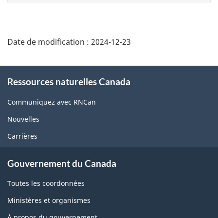
page
Date de modification :
2024-12-23
About
Ressources naturelles Canada
this
site
Communiquez avec RNCan
Nouvelles
Carrières
Gouvernement du Canada
Toutes les coordonnées
Ministères et organismes
À propos du gouvernement