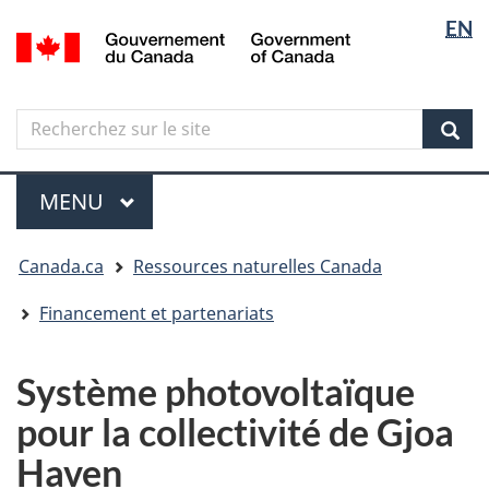
Sélectio
Langua
EN
Aller
Skip
Passer
/
de
selectio
au
to
à
Government
contenu
"About
la
la
of
principal
government"
version
Canada
langue
Search
Recherchez
HTML
sur
simplifiée
Sear
le
Menu
site
MENU
PRINCIPAL
Vous
Canada.ca
Ressources naturelles Canada
êtes
ici
Financement et partenariats
Système photovoltaïque
pour la collectivité de Gjoa
Haven