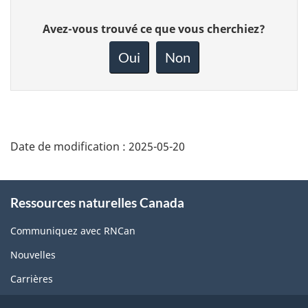
Donnez
Avez-vous trouvé ce que vous cherchiez?
votre
rétroaction
Oui
Non
sur
cette
page
Date de modification :
2025-05-20
About
Ressources naturelles Canada
this
site
Communiquez avec RNCan
Nouvelles
Carrières