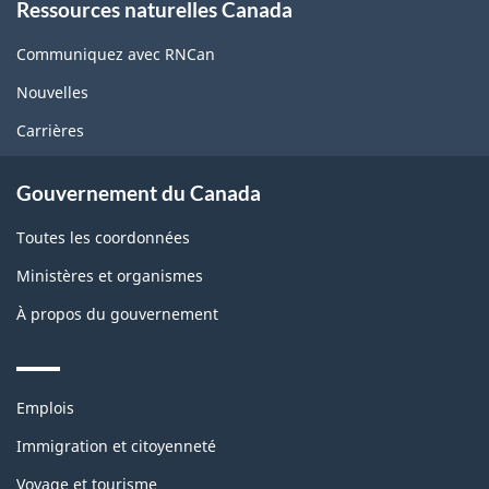
Ressources naturelles Canada
this
site
Communiquez avec RNCan
Nouvelles
Carrières
Gouvernement du Canada
Toutes les coordonnées
Ministères et organismes
À propos du gouvernement
Themes
Emplois
and
topics
Immigration et citoyenneté
Voyage et tourisme