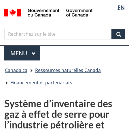
Sélectio
Langua
EN
Aller
Skip
Passer
/
de
selectio
au
to
à
Government
contenu
"About
la
la
of
principal
government"
version
Canada
langue
Search
Recherchez
HTML
sur
simplifiée
Sear
le
Menu
site
MENU
PRINCIPAL
Vous
Canada.ca
Ressources naturelles Canada
êtes
ici
Financement et partenariats
Système d’inventaire des
gaz à effet de serre pour
l’industrie pétrolière et