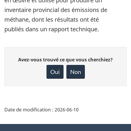
en œuvre et utilisé pour produire un
inventaire provincial des émissions de
méthane, dont les résultats ont été
publiés dans un rapport technique.
Donnez
Avez-vous trouvé ce que vous cherchiez?
votre
rétroaction
Oui
Non
sur
cette
page
Date de modification :
2026-06-10
About