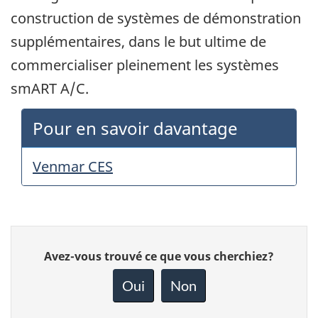
construction de systèmes de démonstration
supplémentaires, dans le but ultime de
commercialiser pleinement les systèmes
smART A/C.
Pour en savoir davantage
Venmar CES
Donnez
Avez-vous trouvé ce que vous cherchiez?
votre
rétroaction
Oui
Non
sur
cette