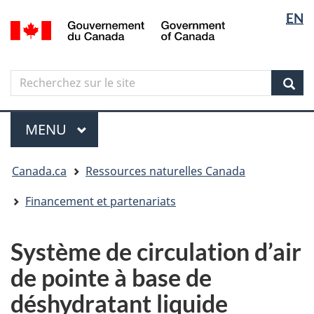
Sélectio
Langua
EN
Aller
Skip
Passer
/
de
selectio
au
to
à
Government
contenu
"About
la
la
of
principal
government"
version
Canada
langue
Search
Recherchez
HTML
sur
simplifiée
Sear
le
Menu
site
MENU
PRINCIPAL
Vous
Canada.ca
Ressources naturelles Canada
êtes
ici
Financement et partenariats
Système de circulation d’air
de pointe à base de
déshydratant liquide