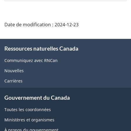
page
Date de modification :
2024-12-23
About
Ressources naturelles Canada
this
site
Communiquez avec RNCan
Nouvelles
Carrières
Gouvernement du Canada
Toutes les coordonnées
Ministères et organismes
À propos du gouvernement