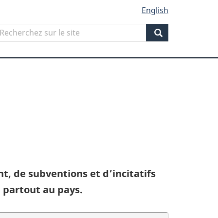
English
Search
echerchez
ur
Search
ite
 de subventions et d’incitatifs
 partout au pays.