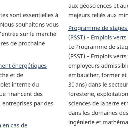
aux géosciences et aux
tes sont essentielles à
majeurs reliés aux min
. Nous souhaitons vous
Programme de stages e
l’entrée sur le marché
(PSST) – Emplois verts
pres de prochaine
Le Programme de stage
(PSST) – Emplois verts
ment énergétiques
employeurs admissibl
che et de
embaucher, former et 
olet interne du
30 ans) dans le secteu
e financent des
foresterie, exploitatio
e, entreprises par des
sciences de la terre e
dans les domaines des
ingénierie et mathémat
n en cas de