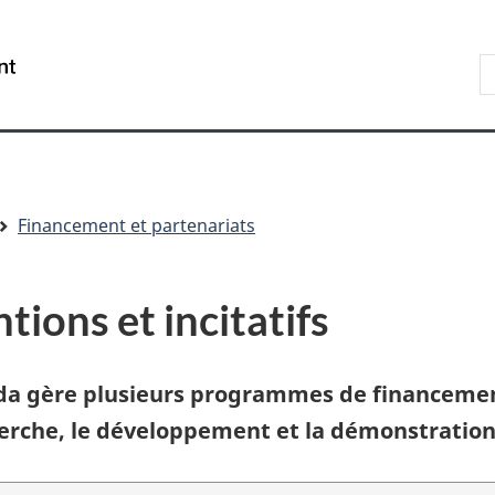
Aller
Skip
Passer
au
to
à
R
/
contenu
"About
la
s
Government
principal
government"
version
le
of
HTML
s
Canada
simplifiée
Financement et partenariats
ions et incitatifs
a gère plusieurs programmes de financement,
herche, le développement et la démonstration