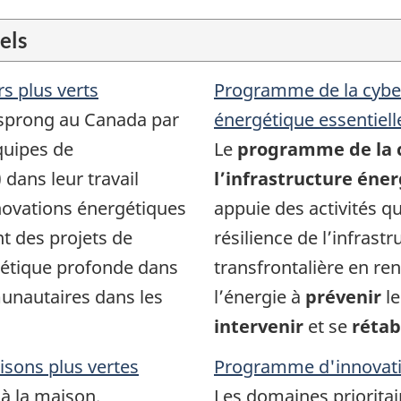
els
s plus verts
Programme de la cybers
esprong au Canada par
énergétique essentiell
équipes de
Le
programme de la c
ans leur travail
l’infrastructure éner
énovations énergétiques
appuie des activités qu
t des projets de
résilience de l’infrast
étique profonde dans
transfrontalière en re
nautaires dans les
l’énergie à
prévenir
le
intervenir
et se
rétab
isons plus vertes
Programme d'innovati
à la maison.
Les domaines prioritai