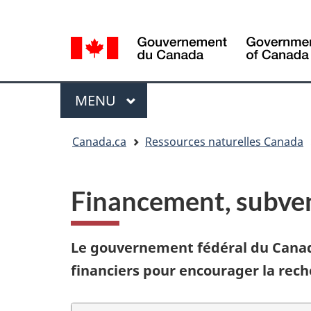
Sélection
Language
de
selection
la
langue
Menu
MENU
PRINCIPAL
Vous
Canada.ca
Ressources naturelles Canada
êtes
ici
Financement, subvent
Le gouvernement fédéral du Canad
financiers pour encourager la rec