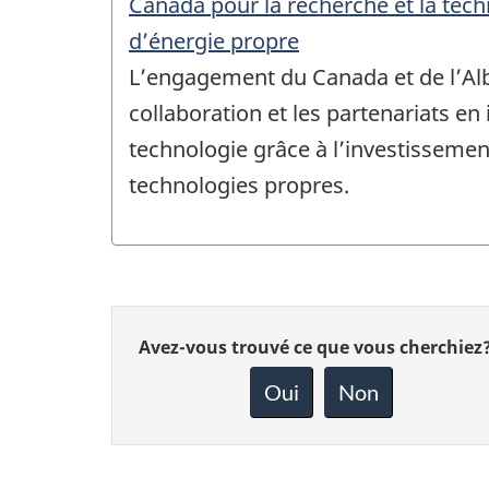
Canada pour la recherche et la tec
d’énergie propre
L’engagement du Canada et de l’Alb
collaboration et les partenariats en
technologie grâce à l’investissemen
technologies propres.
Donnez
Avez-vous trouvé ce que vous cherchiez
votre
rétroaction
Oui
Non
sur
cette
page