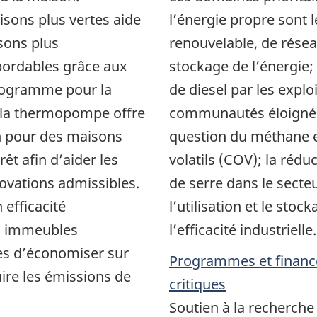
isons plus vertes aide
l’énergie propre sont l
isons plus
renouvelable, de réseau
bordables grâce aux
stockage de l’énergie
rogramme pour la
de diesel par les explo
 la thermopompe offre
communautés éloignées
en pour des maisons
question du méthane 
rêt afin d’aider les
volatils (COV); la rédu
novations admissibles.
de serre dans le secte
 efficacité
l’utilisation et le sto
es immeubles
l’efficacité industrielle.
res d’économiser sur
Programmes et financ
uire les émissions de
critiques
Soutien à la recherche e