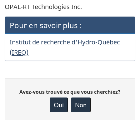
OPAL-RT Technologies Inc.
Pour en savoir plus :
Institut de recherche d'Hydro-Québec
(IREQ)
Donnez
Avez-vous trouvé ce que vous cherchiez?
votre
rétroaction
Oui
Non
sur
cette
page