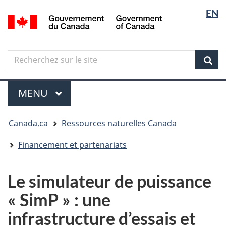
Sélectio
Langua
EN
Aller
Skip
Passer
/
de
selectio
au
to
à
Government
contenu
"About
la
la
of
principal
government"
version
Canada
langue
Search
Recherchez
HTML
sur
simplifiée
Sear
le
Menu
site
MENU
PRINCIPAL
Vous
Canada.ca
Ressources naturelles Canada
êtes
ici
Financement et partenariats
Le simulateur de puissance
« SimP » : une
infrastructure d’essais et