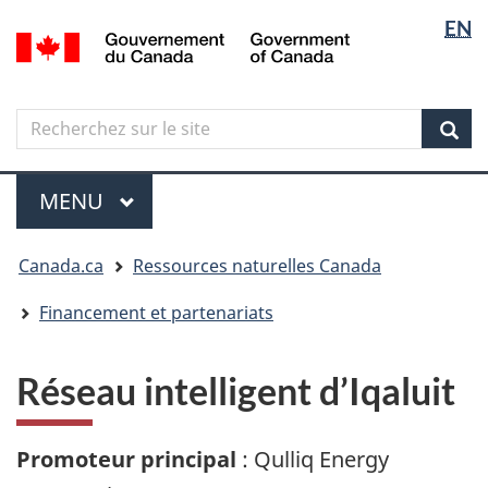
Sélectio
Langua
EN
Aller
Skip
Passer
/
de
selectio
au
to
à
Government
contenu
"About
la
la
of
principal
government"
version
Canada
langue
Search
Recherchez
HTML
sur
simplifiée
Sear
le
Menu
site
MENU
PRINCIPAL
Vous
Canada.ca
Ressources naturelles Canada
êtes
ici
Financement et partenariats
Réseau intelligent d’Iqaluit
Promoteur principal
: Qulliq Energy