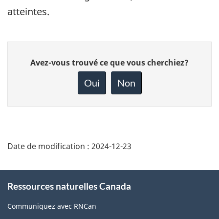
atteintes.
Donnez
Avez-vous trouvé ce que vous cherchiez?
votre
rétroaction
Oui
Non
sur
cette
page
Date de modification :
2024-12-23
About
Ressources naturelles Canada
this
site
Communiquez avec RNCan