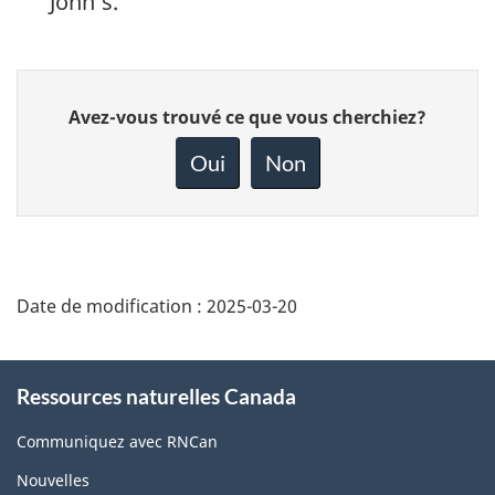
John’s.
Donnez
Avez-vous trouvé ce que vous cherchiez?
votre
rétroaction
Oui
Non
sur
cette
page
Date de modification :
2025-03-20
About
Ressources naturelles Canada
this
site
Communiquez avec RNCan
Nouvelles