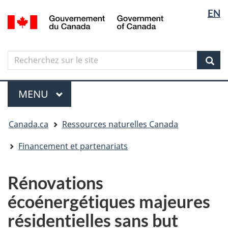
Sélectio
Langua
EN
Aller
Skip
Passer
/
de
selectio
au
to
à
Government
contenu
"About
la
la
of
principal
government"
version
Canada
langue
Search
Recherchez
HTML
sur
simplifiée
Sear
le
Menu
site
MENU
PRINCIPAL
Vous
Canada.ca
Ressources naturelles Canada
êtes
ici
Financement et partenariats
Rénovations
écoénergétiques majeures
résidentielles sans but