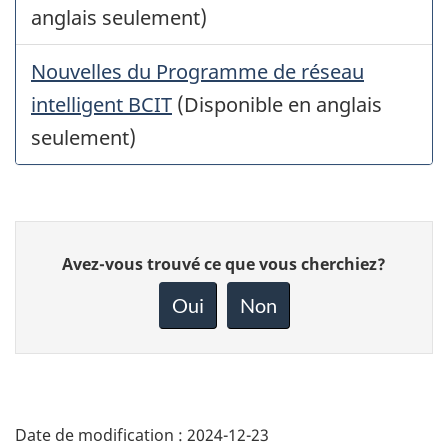
anglais seulement)
Nouvelles du Programme de réseau
intelligent BCIT
(Disponible en anglais
seulement)
Donnez
Avez-vous trouvé ce que vous cherchiez?
votre
rétroaction
Oui
Non
sur
cette
page
Date de modification :
2024-12-23