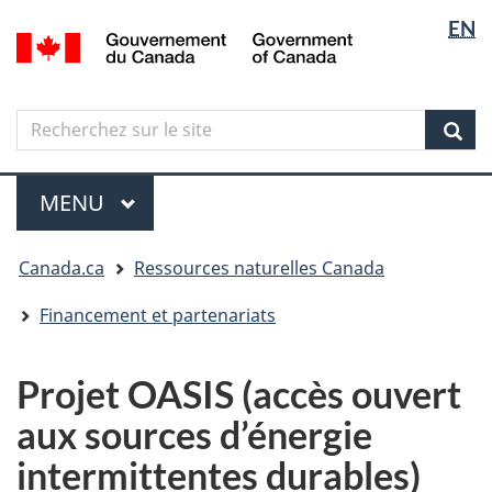
Sélectio
Langua
EN
Aller
Skip
Passer
/
de
selectio
au
to
à
Government
contenu
"About
la
la
of
principal
government"
version
Canada
langue
Search
Recherchez
HTML
sur
simplifiée
Sear
le
Menu
site
MENU
PRINCIPAL
Vous
Canada.ca
Ressources naturelles Canada
êtes
ici
Financement et partenariats
Projet OASIS (accès ouvert
aux sources d’énergie
intermittentes durables)