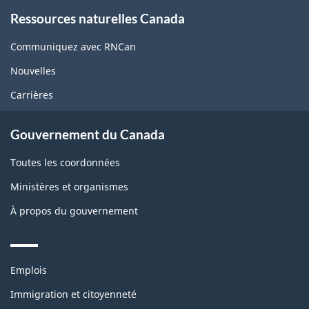
About
Ressources naturelles Canada
this
site
Communiquez avec RNCan
Nouvelles
Carrières
Gouvernement du Canada
Toutes les coordonnées
Ministères et organismes
À propos du gouvernement
Themes
Emplois
and
topics
Immigration et citoyenneté