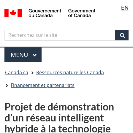
Sélectio
Langua
EN
Aller
Skip
Passer
/
de
selectio
au
to
à
Government
contenu
"About
la
la
of
principal
government"
version
Canada
langue
Search
Recherchez
HTML
sur
simplifiée
Sear
le
Menu
site
MENU
PRINCIPAL
Vous
Canada.ca
Ressources naturelles Canada
êtes
ici
Financement et partenariats
Projet de démonstration
d’un réseau intelligent
hybride à la technologie