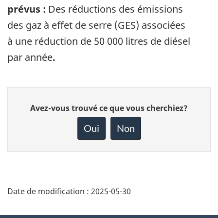
prévus :
Des réductions des émissions
des gaz à effet de serre (GES) associées
à une réduction de 50 000 litres de diésel
par année
.
Donnez
Avez-vous trouvé ce que vous cherchiez?
votre
rétroaction
Oui
Non
sur
cette
page
Date de modification :
2025-05-30