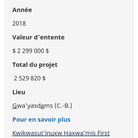
Année
2018
Valeur d’entente
$ 2 299 000 $
Total du projet
2 529 820 $
Lieu
G
wa'yasd
a
ms (C.-B.)
Pour en savoir plus
Kwikwasut’inuxw Haxwa’mis First