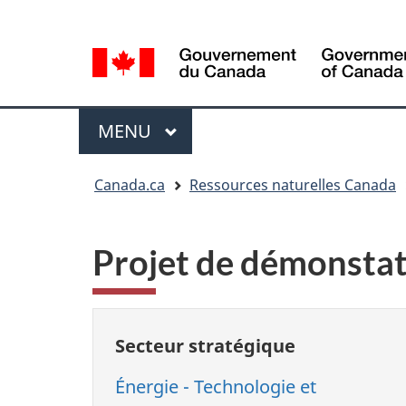
Sélection
Language
de
selection
la
langue
Menu
MENU
PRINCIPAL
Vous
Canada.ca
Ressources naturelles Canada
êtes
ici
Projet de démonsta
Secteur stratégique
Énergie - Technologie et