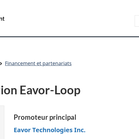
Aller
Skip
Passer
au
to
à
R
/
contenu
"About
la
s
Government
principal
government"
version
le
of
HTML
s
Canada
simplifiée
Financement et partenariats
tion Eavor-Loop
Promoteur principal
Eavor Technologies Inc.