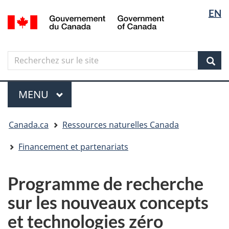
Sélectio
Langua
EN
Aller
Skip
Passer
/
de
selectio
au
to
à
Government
contenu
"About
la
la
of
principal
government"
version
Canada
langue
Search
Recherchez
HTML
sur
simplifiée
Sear
le
Menu
site
MENU
PRINCIPAL
Vous
Canada.ca
Ressources naturelles Canada
êtes
ici
Financement et partenariats
Programme de recherche
sur les nouveaux concepts
et technologies zéro