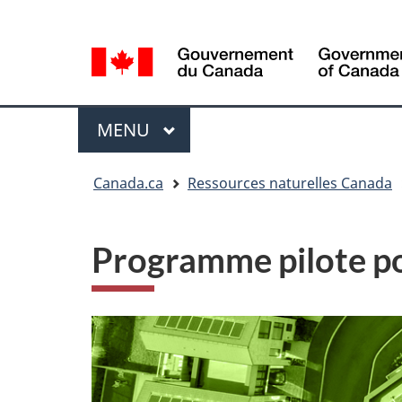
Sélection
Language
de
selection
la
langue
Menu
MENU
PRINCIPAL
Vous
Canada.ca
Ressources naturelles Canada
êtes
ici
Programme pilote po