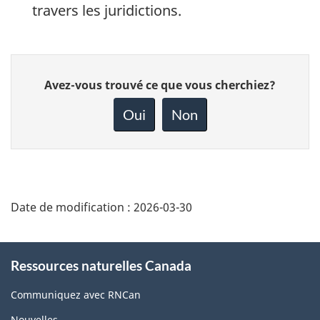
travers les juridictions.
Donnez
Avez-vous trouvé ce que vous cherchiez?
votre
rétroaction
Oui
Non
sur
cette
page
Date de modification :
2026-03-30
About
Ressources naturelles Canada
this
site
Communiquez avec RNCan
Nouvelles