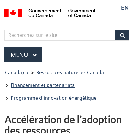
Sélectio
Langua
EN
Aller
Skip
Passer
/
de
selectio
au
to
à
Government
contenu
"About
la
la
of
principal
government"
version
Canada
langue
Search
Recherchez
HTML
sur
simplifiée
Sear
le
Menu
site
MENU
PRINCIPAL
Vous
Canada.ca
Ressources naturelles Canada
êtes
ici
Financement et partenariats
Programme d'innovation énergétique
Accélération de l’adoption
des ressources