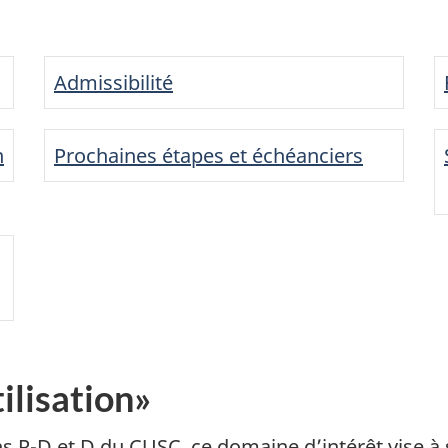
Admissibilité
n
Prochaines étapes et échéanciers
ilisation»
ns R-D et D du CUSC, ce domaine d’intérêt vise à s