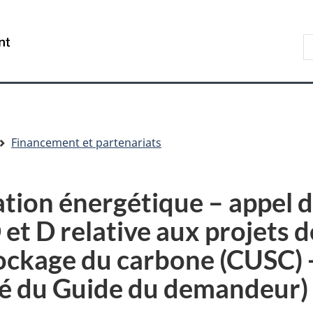
Aller
Skip
Passer
au
to
à
R
/
contenu
"About
la
s
Government
principal
government"
version
le
of
HTML
s
Canada
simplifiée
Financement et partenariats
ion énergétique – appel d
 et D relative aux projets 
stockage du carbone (CUSC) 
mé du Guide du demandeur)