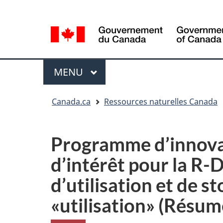
Sélection
Language
de
selection
la
langue
Menu
MENU
PRINCIPAL
Vous
Canada.ca
Ressources naturelles Canada
êtes
ici
Programme d’innovat
d’intérêt pour la R-D
d’utilisation et de 
«utilisation» (Résu