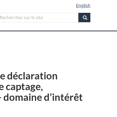
English
Search
echerchez
ur
Search
ite
e déclaration
de captage,
- domaine d’intérêt