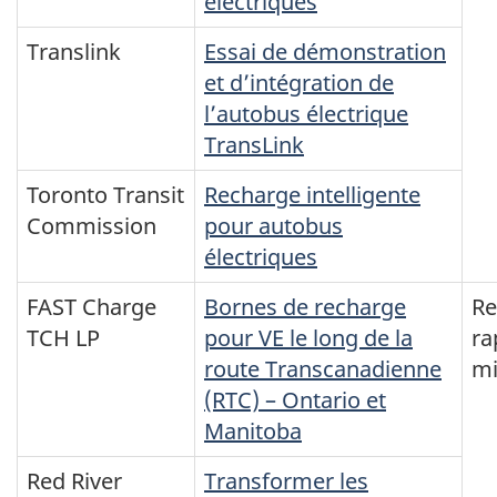
électriques
Translink
Essai de démonstration
et d’intégration de
l’autobus électrique
TransLink
Toronto Transit
Recharge intelligente
Commission
pour autobus
électriques
FAST Charge
Bornes de recharge
Re
TCH LP
pour VE le long de la
ra
route Transcanadienne
mi
(RTC) – Ontario et
Manitoba
Red River
Transformer les