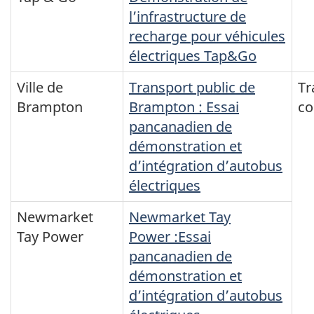
l’infrastructure de
recharge pour véhicules
électriques Tap&Go
Ville de
Transport public de
Tr
Brampton
Brampton : Essai
c
pancanadien de
démonstration et
d’intégration d’autobus
électriques
Newmarket
Newmarket Tay
Tay Power
Power :Essai
pancanadien de
démonstration et
d’intégration d’autobus