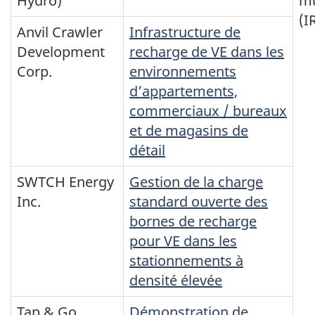
Hydro)
mu
(I
Anvil Crawler
Infrastructure de
Development
recharge de VE dans les
Corp.
environnements
d’appartements,
commerciaux / bureaux
et de magasins de
détail
SWTCH Energy
Gestion de la charge
Inc.
standard ouverte des
bornes de recharge
pour VE dans les
stationnements à
densité élevée
Tap & Go
Démonstration de