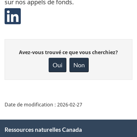
sur nos appels de fonds
.
Donnez
Avez-vous trouvé ce que vous cherchiez?
votre
rétroaction
Oui
Non
sur
cette
page
Date de modification :
2026-02-27
About
Ressources naturelles Canada
this