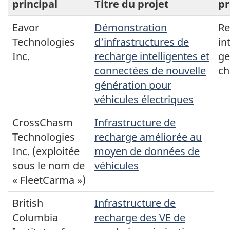
principal
Titre du projet
pr
Eavor
Démonstration
Re
Technologies
d’infrastructures de
in
Inc.
recharge intelligentes et
ge
connectées de nouvelle
ch
génération pour
véhicules électriques
CrossChasm
Infrastructure de
Technologies
recharge améliorée au
Inc. (exploitée
moyen de données de
sous le nom de
véhicules
« FleetCarma »)
British
Infrastructure de
Columbia
recharge des VE de