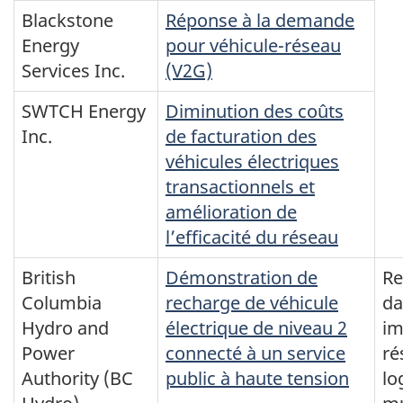
Blackstone
Réponse à la demande
Energy
pour véhicule-réseau
Services Inc.
(V2G)
SWTCH Energy
Diminution des coûts
Inc.
de facturation des
véhicules électriques
transactionnels et
amélioration de
l’efficacité du réseau
British
Démonstration de
Re
Columbia
recharge de véhicule
da
Hydro and
électrique de niveau 2
i
Power
connecté à un service
ré
Authority (BC
public à haute tension
lo