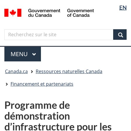
Sélectio
Langua
EN
Aller
Skip
Passer
/
de
selectio
au
to
à
Government
contenu
"About
la
la
of
principal
government"
version
Canada
langue
Search
Recherchez
HTML
sur
simplifiée
Sear
le
Menu
site
MENU
PRINCIPAL
Vous
Canada.ca
Ressources naturelles Canada
êtes
ici
Financement et partenariats
Programme de
démonstration
d’infrastructure pour les