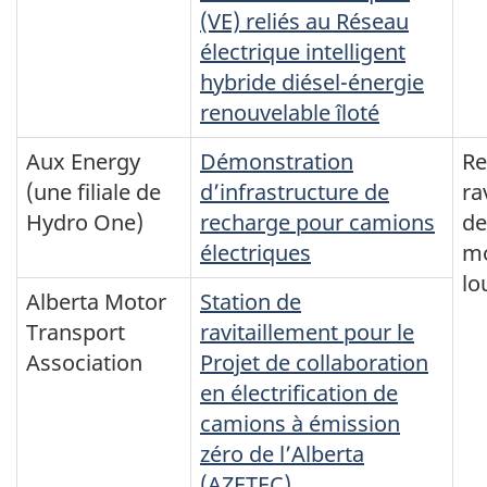
(VE) reliés au Réseau
électrique intelligent
hybride diésel-énergie
renouvelable îloté
Aux Energy
Démonstration
Re
(une filiale de
d’infrastructure de
ra
Hydro One)
recharge pour camions
de
électriques
mo
lo
Alberta Motor
Station de
Transport
ravitaillement pour le
Association
Projet de collaboration
en électrification de
camions à émission
zéro de l’Alberta
(AZETEC)