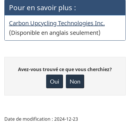
Pour en savoir plus :
Carbon Upcycling Technologies Inc.
(Disponible en anglais seulement)
Donnez
Avez-vous trouvé ce que vous cherchiez?
votre
rétroaction
Oui
Non
sur
cette
page
Date de modification :
2024-12-23