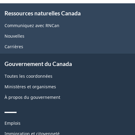
About
Ressources naturelles Canada
this
site
Communiquez avec RNCan
Nouvelles
Carrières
Gouvernement du Canada
Toutes les coordonnées
Ministères et organismes
À propos du gouvernement
Themes
Emplois
and
topics
Immigration et citoyenneté