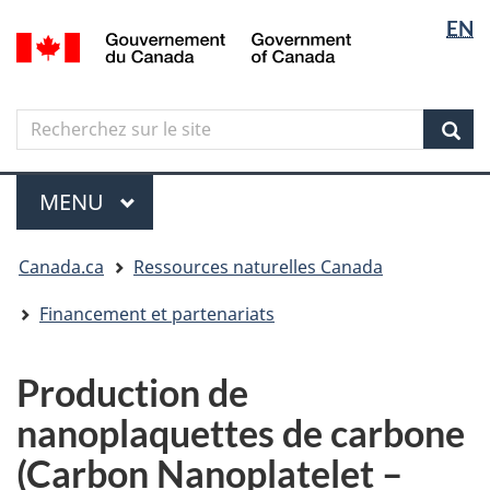
Sélectio
Langua
EN
Aller
Skip
Passer
/
de
selectio
au
to
à
Government
contenu
"About
la
la
of
principal
government"
version
Canada
langue
Search
Recherchez
HTML
sur
simplifiée
Sear
le
Menu
site
MENU
PRINCIPAL
Vous
Canada.ca
Ressources naturelles Canada
êtes
ici
Financement et partenariats
Production de
nanoplaquettes de carbone
(Carbon Nanoplatelet –