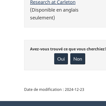
Research at Carleton
(Disponible en anglais
seulement)
Donnez
Avez-vous trouvé ce que vous cherchiez
votre
rétroaction
Oui
Non
sur
cette
page
Date de modification :
2024-12-23
About