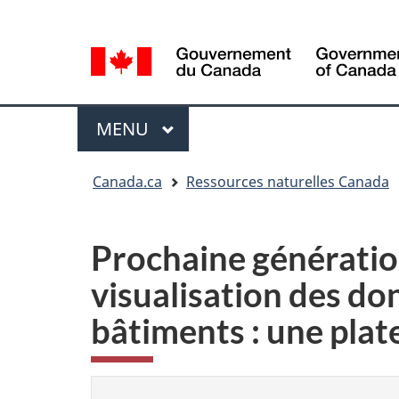
Sélection
Language
de
selection
la
langue
Menu
MENU
PRINCIPAL
Vous
Canada.ca
Ressources naturelles Canada
êtes
ici
Prochaine génération
visualisation des d
bâtiments : une pla