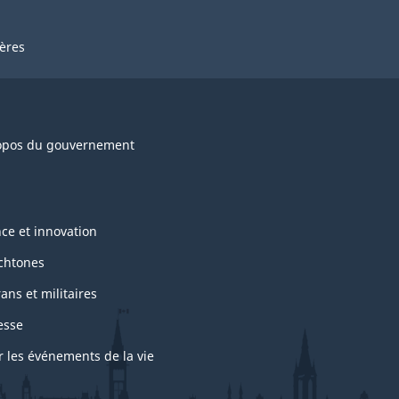
ières
opos du gouvernement
nce et innovation
chtones
ans et militaires
esse
r les événements de la vie