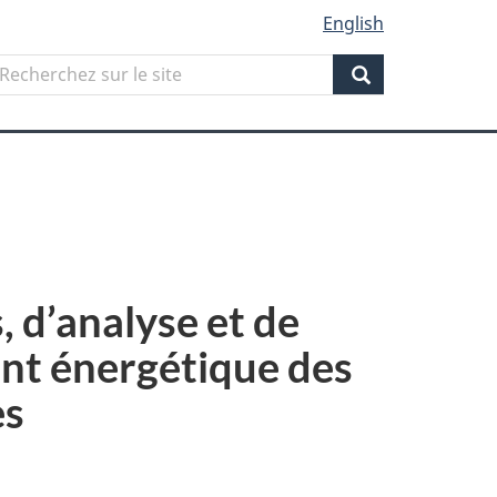
English
Search
echerchez
ur
Search
ite
 d’analyse et de
ent énergétique des
es