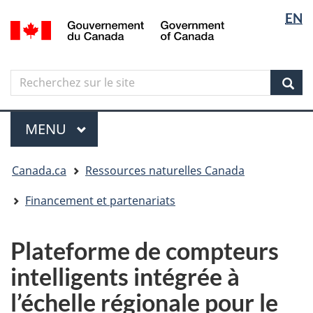
Sélectio
Langua
EN
Aller
Skip
Passer
/
de
selectio
au
to
à
Government
contenu
"About
la
la
of
principal
government"
version
Canada
langue
Search
Recherchez
HTML
sur
simplifiée
Sear
le
Menu
site
MENU
PRINCIPAL
Vous
Canada.ca
Ressources naturelles Canada
êtes
ici
Financement et partenariats
Plateforme de compteurs
intelligents intégrée à
l’échelle régionale pour le