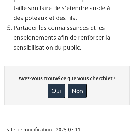
taille similaire de s’étendre au-delà
des poteaux et des fils.
Partager les connaissances et les
enseignements afin de renforcer la
sensibilisation du public.
Donnez
Avez-vous trouvé ce que vous cherchiez?
votre
rétroaction
Oui
Non
sur
cette
page
Date de modification :
2025-07-11