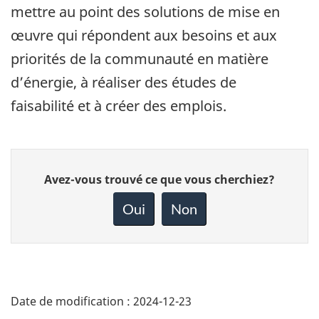
mettre au point des solutions de mise en
œuvre qui répondent aux besoins et aux
priorités de la communauté en matière
d’énergie, à réaliser des études de
faisabilité et à créer des emplois.
Donnez
Avez-vous trouvé ce que vous cherchiez?
votre
rétroaction
Oui
Non
sur
cette
page
Date de modification :
2024-12-23