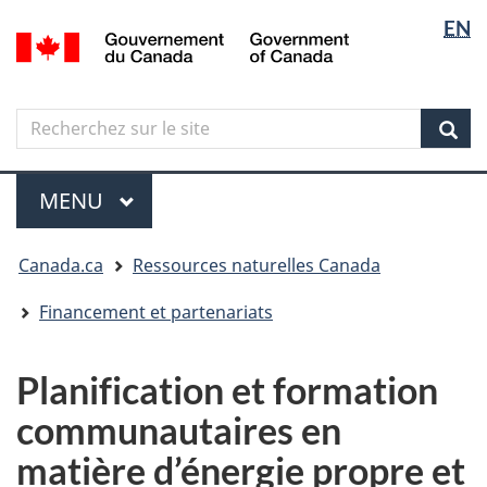
Sélectio
Langua
EN
Aller
Skip
Passer
/
de
selectio
au
to
à
Government
contenu
"About
la
la
of
principal
government"
version
Canada
langue
Search
Recherchez
HTML
sur
simplifiée
Sear
le
Menu
site
MENU
PRINCIPAL
Vous
Canada.ca
Ressources naturelles Canada
êtes
ici
Financement et partenariats
Planification et formation
communautaires en
matière d’énergie propre et