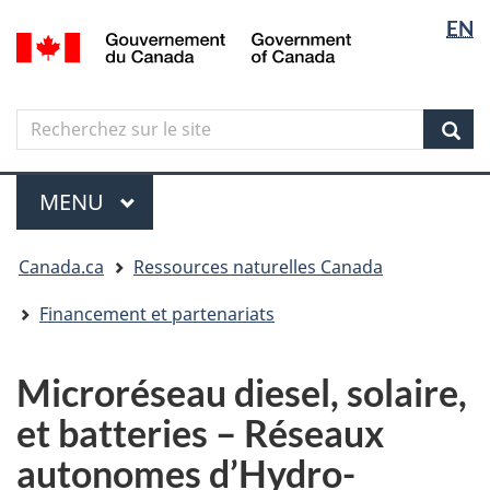
Sélectio
Langua
EN
Aller
Skip
Passer
/
de
selectio
au
to
à
Government
contenu
"About
la
la
of
principal
government"
version
Canada
langue
Search
Recherchez
HTML
sur
simplifiée
Sear
le
Menu
site
MENU
PRINCIPAL
Vous
Canada.ca
Ressources naturelles Canada
êtes
ici
Financement et partenariats
Microréseau diesel, solaire,
et batteries – Réseaux
autonomes d’Hydro-