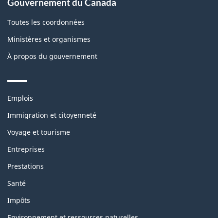
Gouvernement du Canada
Toutes les coordonnées
Ministères et organismes
À propos du gouvernement
Themes
Emplois
and
topics
Immigration et citoyenneté
Voyage et tourisme
Entreprises
Prestations
Santé
Impôts
Environnement et ressources naturelles