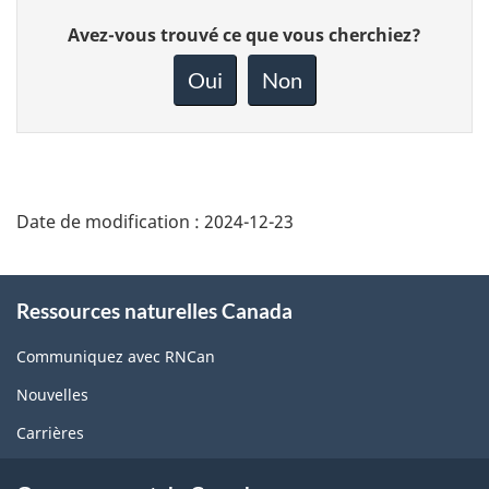
Donnez
Avez-vous trouvé ce que vous cherchiez?
votre
rétroaction
Oui
Non
sur
cette
page
Date de modification :
2024-12-23
About
Ressources naturelles Canada
this
site
Communiquez avec RNCan
Nouvelles
Carrières