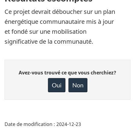
Ce projet devrait déboucher sur un plan
énergétique communautaire mis à jour
et fondé sur une mobilisation
significative de la communauté.
Donnez
Avez-vous trouvé ce que vous cherchiez?
votre
rétroaction
Oui
Non
sur
cette
page
Date de modification :
2024-12-23