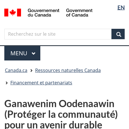
Sélectio
Langua
EN
Aller
Skip
Passer
/
de
selectio
au
to
à
Government
contenu
"About
la
la
of
principal
government"
version
Canada
langue
Search
Recherchez
HTML
sur
simplifiée
Sear
le
Menu
site
MENU
PRINCIPAL
Vous
Canada.ca
Ressources naturelles Canada
êtes
ici
Financement et partenariats
Ganawenim Oodenaawin
(Protéger la communauté)
pour un avenir durable