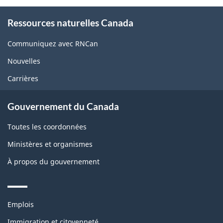
About
Ressources naturelles Canada
this
site
Communiquez avec RNCan
Nouvelles
Carrières
Gouvernement du Canada
Toutes les coordonnées
Ministères et organismes
À propos du gouvernement
Themes
Emplois
and
topics
Immigration et citoyenneté