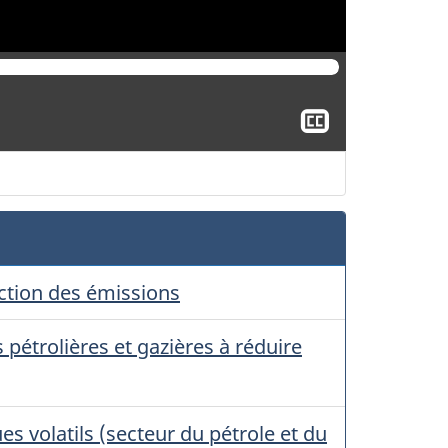
Afficher
le
sous-
titrage
uction des émissions
 pétrolières et gazières à réduire
 volatils (secteur du pétrole et du