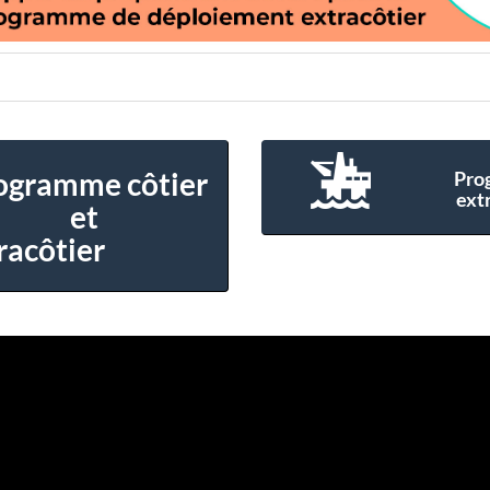
ogramme côtier
Pro
ext
et
racôtier