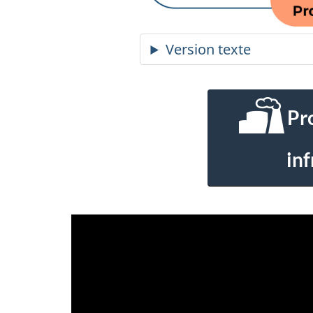
Pr
inf