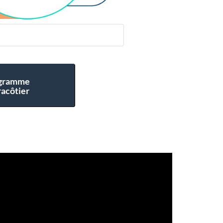
gramme
racôtier