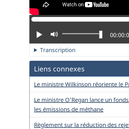
Lire
Activer
Positio
00:00:
le
mode
muet
Liens connexes
Le ministre Wilkinson réoriente le 
Le ministre O’Regan lance un fonds d
les émissions de méthane
Règlement sur la réduction des reje