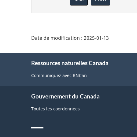
sur
cette
page
Date de modification :
2025-01-13
About
Ressources naturelles Canada
this
site
Communiquez avec RNCan
Gouvernement du Canada
Toutes les coordonnées