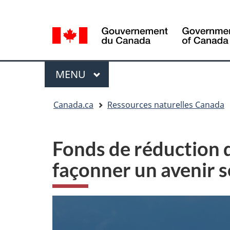
Sélection
Language
de
selection
la
langue
Menu
MENU
PRINCIPAL
Vous
Canada.ca
Ressources naturelles Canada
êtes
ici
Fonds de réduction d
façonner un avenir 