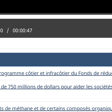
n actuelle :
00
Temps total :
00:00:47
Programme côtier et infracôtier du Fonds de réd
e 750 millions de dollars pour aider les sociétés
ts de méthane et de certains composés organiques