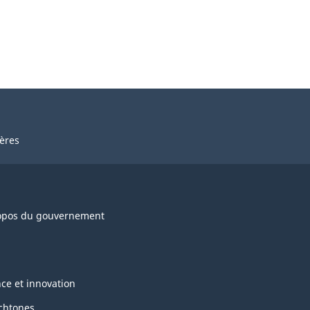
ières
opos du gouvernement
nce et innovation
chtones