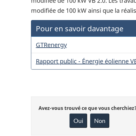
modifiée de 100 kW VB 2.0. Les travau
modifiée de 100 kW ainsi que la réal
Pour en savoir davantage
GTRenergy
Rapport public - Énergie éolienne VB
Donnez
Avez-vous trouvé ce que vous cherchiez
votre
rétroaction
Oui
Non
sur
cette