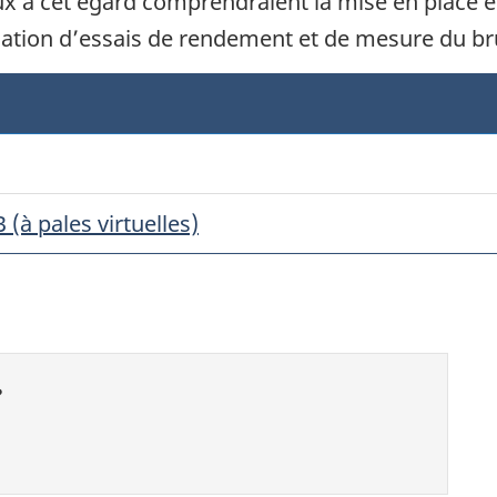
x à cet égard comprendraient la mise en place et
isation d’essais de rendement et de mesure du br
 (à pales virtuelles)
?