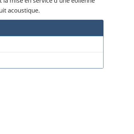
 la mise en service d’une éolienne
uit acoustique.