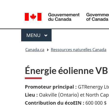
Sélection
Language
de
selection
la
langue
Menu
MENU
PRINCIPAL
Vous
Canada.ca
Ressources naturelles Canada
êtes
ici
Énergie éolienne VB (
Promoteur principal :
GTRenergy Lt
Lieu :
Oakville (Ontario) et North Cap
Contribution du écoEIN :
600 000 $