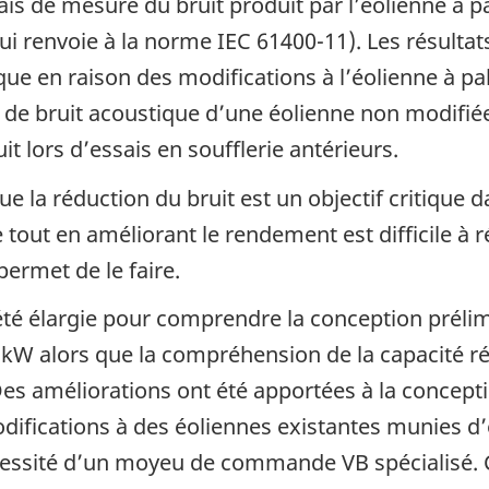
ais de mesure du bruit produit par l’éolienne à pa
i renvoie à la norme IEC 61400-11). Les résultat
ue en raison des modifications à l’éolienne à pal
 de bruit acoustique d’une éolienne non modifiée
it lors d’essais en soufflerie antérieurs.
e la réduction du bruit est un objectif critique 
 tout en améliorant le rendement est difficile à ré
permet de le faire.
a été élargie pour comprendre la conception préli
0 kW alors que la compréhension de la capacité ré
Des améliorations ont été apportées à la concepti
odifications à des éoliennes existantes munies d
écessité d’un moyeu de commande VB spécialisé. C