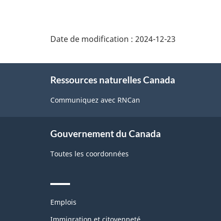
page
Date de modification :
2024-12-23
About
Ressources naturelles Canada
this
site
Communiquez avec RNCan
Gouvernement du Canada
Toutes les coordonnées
Themes
Emplois
and
topics
Immigration et citoyenneté