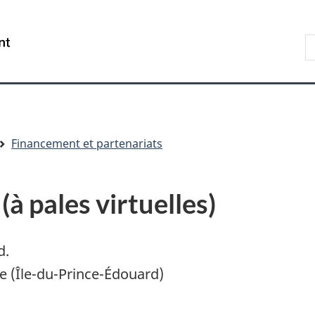
Aller
Skip
Passer
au
to
à
R
/
contenu
"About
la
s
Government
principal
government"
version
le
of
HTML
s
Canada
simplifiée
Financement et partenariats
à pales virtuelles)
d.
e (Île-du-Prince-Édouard)