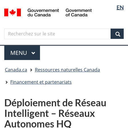
Sélectio
Langua
EN
Aller
Skip
Passer
/
de
selectio
au
to
à
Government
contenu
"About
la
la
of
principal
government"
version
Canada
langue
Search
Recherchez
HTML
sur
simplifiée
Sear
le
Menu
site
MENU
PRINCIPAL
Vous
Canada.ca
Ressources naturelles Canada
êtes
ici
Financement et partenariats
Déploiement de Réseau
Intelligent – Réseaux
Autonomes HQ