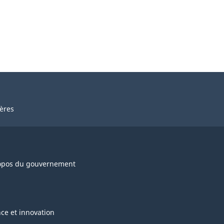
ières
opos du gouvernement
nce et innovation