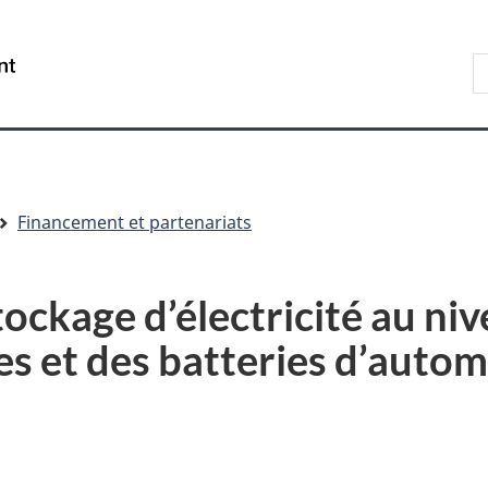
Aller
Skip
Passer
au
to
à
R
/
contenu
"About
la
s
Government
principal
government"
version
le
of
HTML
s
Canada
simplifiée
Financement et partenariats
ockage d’électricité au ni
les et des batteries d’autom