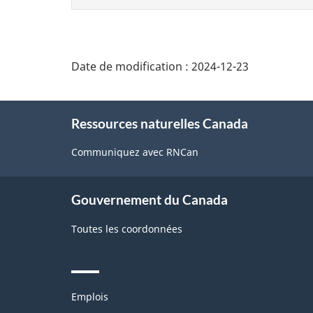
cette
page
Date de modification :
2024-12-23
About
Ressources naturelles Canada
this
site
Communiquez avec RNCan
Gouvernement du Canada
Toutes les coordonnées
Themes
Emplois
and