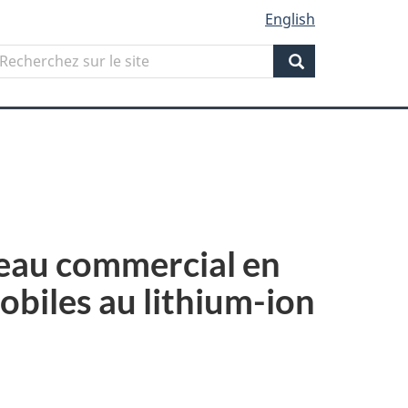
English
Search
echerchez
ur
Search
ite
veau commercial en
obiles au lithium-ion