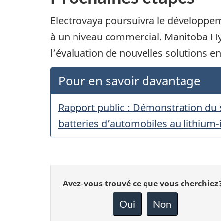
Electrovaya poursuivra le développeme
à un niveau commercial. Manitoba Hyd
l’évaluation de nouvelles solutions e
Pour en savoir davantage
Rapport public : Démonstration du s
batteries d’automobiles au lithium
Donnez
Avez-vous trouvé ce que vous cherchiez
votre
rétroaction
Oui
Non
sur