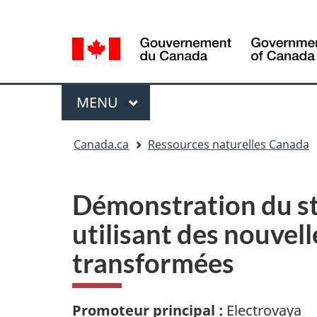
Sélection
Language
de
selection
la
langue
Menu
MENU
PRINCIPAL
Vous
Canada.ca
Ressources naturelles Canada
êtes
ici
Démonstration du st
utilisant des nouvel
transformées
Promoteur principal :
Electrovaya