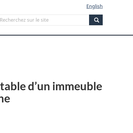
English
Search
echerchez
ur
Search
ite
table d’un immeuble
ne