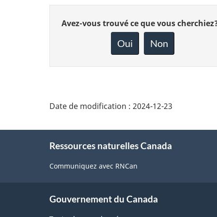
Donnez
Avez-vous trouvé ce que vous cherchiez
votre
rétroaction
Oui
Non
sur
cette
page
Date de modification :
2024-12-23
About
Ressources naturelles Canada
this
site
Communiquez avec RNCan
Gouvernement du Canada