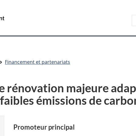
Aller
Skip
Passer
au
to
à
R
/
contenu
"About
la
s
Government
principal
government"
version
le
of
HTML
s
Canada
simplifiée
Financement et partenariats
e rénovation majeure adap
faibles émissions de carbo
Promoteur principal