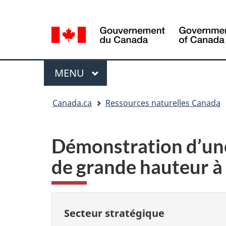
Sélection
Language
de
selection
la
langue
Menu
MENU
PRINCIPAL
Vous
Canada.ca
Ressources naturelles Canada
êtes
ici
Démonstration d’un
de grande hauteur à 
Secteur stratégique