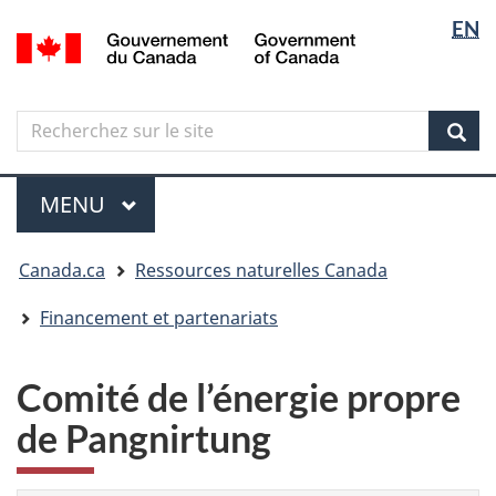
Sélectio
Langua
EN
Aller
Skip
Passer
/
de
selectio
au
to
à
Government
contenu
"About
la
la
of
principal
government"
version
Canada
langue
Search
Recherchez
HTML
sur
simplifiée
Sear
le
Menu
site
MENU
PRINCIPAL
Vous
Canada.ca
Ressources naturelles Canada
êtes
ici
Financement et partenariats
Comité de l’énergie propre
de Pangnirtung