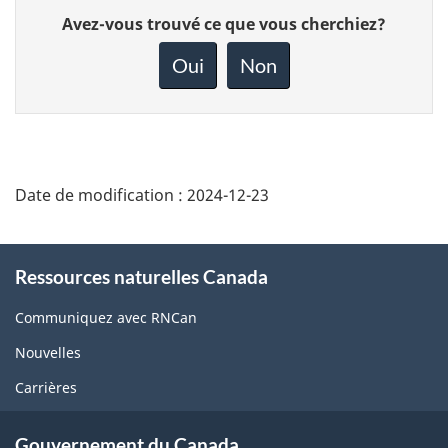
Donnez
Avez-vous trouvé ce que vous cherchiez?
votre
rétroaction
Oui
Non
sur
cette
page
Date de modification :
2024-12-23
About
Ressources naturelles Canada
this
site
Communiquez avec RNCan
Nouvelles
Carrières
Gouvernement du Canada