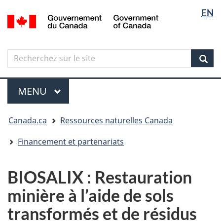
Sélectio
Langua
EN
Aller
Skip
Passer
/
de
selectio
au
to
à
Government
contenu
"About
la
la
of
principal
government"
version
Canada
langue
Search
Recherchez
HTML
sur
simplifiée
Sear
le
Menu
site
MENU
PRINCIPAL
Vous
Canada.ca
Ressources naturelles Canada
êtes
ici
Financement et partenariats
BIOSALIX : Restauration
minière à l’aide de sols
transformés et de résidus