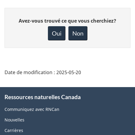
Donnez
Avez-vous trouvé ce que vous cherchiez?
votre
rétroaction
Oui
Non
sur
cette
page
Date de modification :
2025-05-20
About
Ressources naturelles Canada
this
site
Communiquez avec RNCan
Nouvelles
Carrières