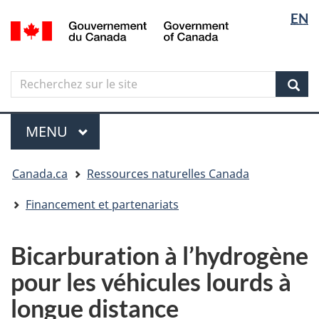
Sélectio
Langua
EN
Aller
Skip
Passer
/
de
selectio
au
to
à
Government
contenu
"About
la
la
of
principal
government"
version
Canada
langue
Search
Recherchez
HTML
sur
simplifiée
Sear
le
Menu
site
MENU
PRINCIPAL
Vous
Canada.ca
Ressources naturelles Canada
êtes
ici
Financement et partenariats
Bicarburation à l’hydrogène
pour les véhicules lourds à
longue distance