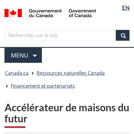
Sélectio
Langua
EN
Aller
Skip
Passer
/
de
selectio
au
to
à
Government
contenu
"About
la
la
of
principal
government"
version
Canada
langue
Search
Recherchez
HTML
sur
simplifiée
Sear
le
Menu
site
MENU
PRINCIPAL
Vous
Canada.ca
Ressources naturelles Canada
êtes
ici
Financement et partenariats
Accélérateur de maisons du
futur