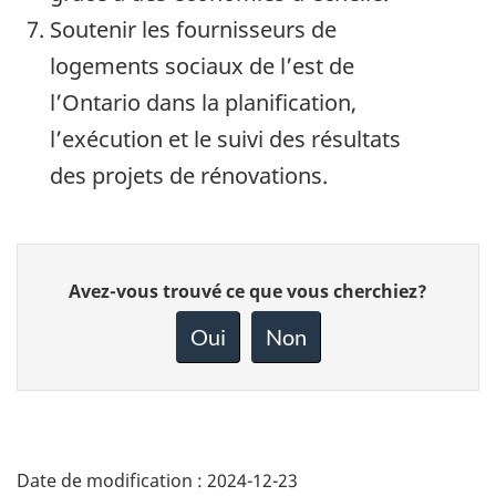
Soutenir les fournisseurs de
logements sociaux de l’est de
l’Ontario dans la planification,
l’exécution et le suivi des résultats
des projets de rénovations.
Donnez
Avez-vous trouvé ce que vous cherchiez?
votre
rétroaction
Oui
Non
sur
cette
page
Date de modification :
2024-12-23