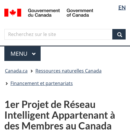
Sélectio
Langua
EN
Aller
Skip
Passer
/
de
selectio
au
to
à
Government
contenu
"About
la
la
of
principal
government"
version
Canada
langue
Search
Recherchez
HTML
sur
simplifiée
Sear
le
Menu
site
MENU
PRINCIPAL
Vous
Canada.ca
Ressources naturelles Canada
êtes
ici
Financement et partenariats
1er Projet de Réseau
Intelligent Appartenant à
des Membres au Canada