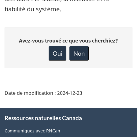
fiabilité du système.
Donnez
Avez-vous trouvé ce que vous cherchiez?
votre
rétroaction
Oui
Non
sur
cette
page
Date de modification :
2024-12-23
About
Ressources naturelles Canada
this
site
Communiquez avec RNCan