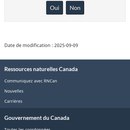
rétroaction
Oui
Non
sur
cette
page
Date de modification :
2025-09-09
About
Ressources naturelles Canada
this
site
Communiquez avec RNCan
Nouvelles
Carrières
Gouvernement du Canada
Toutes les coordonnées