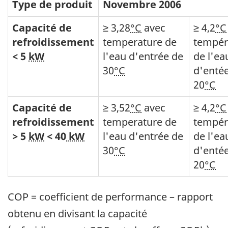
Type de produit
Novembre 2006
Capacité de
≥ 3,28
°C
avec
≥ 4,2
°C
refroidissement
temperature de
tempér
< 5
kW
l'eau d'entrée de
de l'ea
30
°C
d'enté
20
°C
Capacité de
≥ 3,52
°C
avec
≥ 4,2
°C
refroidissement
temperature de
tempér
> 5
kW
< 40
kW
l'eau d'entrée de
de l'ea
30
°C
d'enté
20
°C
COP = coefficient de performance – rapport
obtenu en divisant la capacité