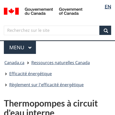
Sélectio
Langua
EN
Aller
Skip
Passer
/
de
selectio
au
to
à
Government
contenu
"About
la
la
of
principal
government"
version
Canada
langue
Search
Recherchez
HTML
sur
simplifiée
Sear
le
Menu
site
MENU
PRINCIPAL
Vous
Canada.ca
Ressources naturelles Canada
êtes
ici
Efficacité énergétique
Règlement sur l’efficacité énergétique
Thermopompes à circuit
d'eau interne