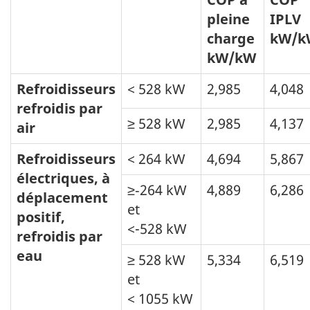
pleine
IPLV
charge
kW/k
kW/kW
Refroidisseurs
< 528 kW
2,985
4,048
refroidis par
≥ 528 kW
2,985
4,137
air
Refroidisseurs
< 264 kW
4,694
5,867
électriques, à
≥‑264 kW
4,889
6,286
déplacement
et
positif,
<-528 kW
refroidis par
eau
≥ 528 kW
5,334
6,519
et
< 1055 kW