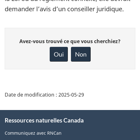
demander l’avis d’un conseiller juridique.
Donnez
Avez-vous trouvé ce que vous cherchiez?
votre
rétroaction
Oui
Non
sur
cette
page
Date de modification :
2025-05-29
About
Ressources naturelles Canada
this
site
Communiquez avec RNCan