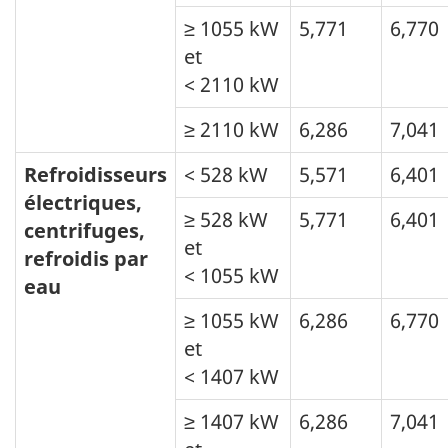
≥ 1055 kW
5,771
6,770
et
< 2110 kW
≥ 2110 kW
6,286
7,041
Refroidisseurs
< 528 kW
5,571
6,401
électriques,
≥ 528 kW
5,771
6,401
centrifuges,
et
refroidis par
< 1055 kW
eau
≥ 1055 kW
6,286
6,770
et
< 1407 kW
≥ 1407 kW
6,286
7,041