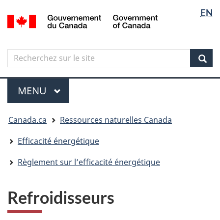
Sélectio
Langua
EN
Aller
Skip
Passer
/
de
selectio
au
to
à
Government
contenu
"About
la
la
of
principal
government"
version
Canada
langue
Search
Recherchez
HTML
sur
simplifiée
Sear
le
Menu
site
MENU
PRINCIPAL
Vous
Canada.ca
Ressources naturelles Canada
êtes
ici
Efficacité énergétique
Règlement sur l’efficacité énergétique
Refroidisseurs