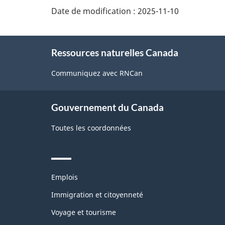
Date de modification :
2025-11-10
About
Ressources naturelles Canada
this
site
Communiquez avec RNCan
Gouvernement du Canada
Toutes les coordonnées
Themes
Emplois
and
topics
Immigration et citoyenneté
Voyage et tourisme