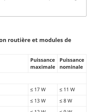
on routière et modules de
Puissance
Puissance
maximale
nominale
≤ 17 W
≤ 11 W
≤ 13 W
≤ 8 W
≤ 12 W
≤ 9 W