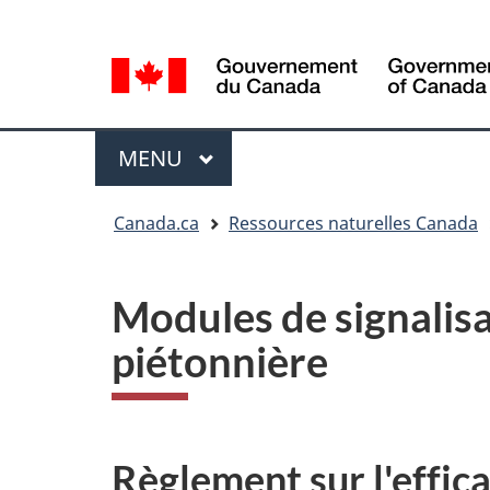
Sélection
Language
de
selection
la
langue
Menu
MENU
PRINCIPAL
Vous
Canada.ca
Ressources naturelles Canada
êtes
ici
Modules de signalisa
piétonnière
Règlement sur l'effic