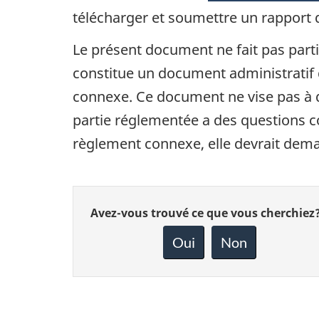
télécharger et soumettre un rapport d
Le présent document ne fait pas parti
constitue un document administratif qu
connexe. Ce document ne vise pas à do
partie réglementée a des questions co
règlement connexe, elle devrait deman
Donnez
Avez-vous trouvé ce que vous cherchiez
votre
rétroaction
Oui
Non
sur
cette
page