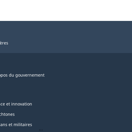
ières
opos du gouvernement
nce et innovation
chtones
ans et militaires