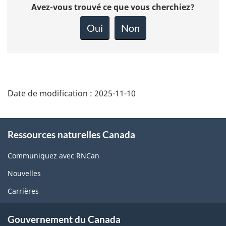
Donnez
Avez-vous trouvé ce que vous cherchiez?
votre
rétroaction
Oui
Non
sur
cette
page
Date de modification :
2025-11-10
About
Ressources naturelles Canada
this
site
Communiquez avec RNCan
Nouvelles
Carrières
Gouvernement du Canada