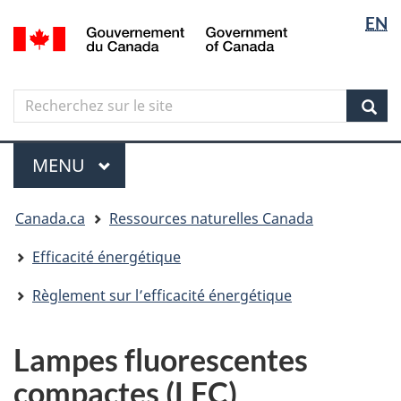
Sélectio
Langua
EN
Aller
Skip
Passer
/
de
selectio
au
to
à
Government
contenu
"About
la
la
of
principal
government"
version
Canada
langue
Search
Recherchez
HTML
sur
simplifiée
Sear
le
Menu
site
MENU
PRINCIPAL
Vous
Canada.ca
Ressources naturelles Canada
êtes
ici
Efficacité énergétique
Règlement sur l’efficacité énergétique
Lampes fluorescentes
compactes (LFC)