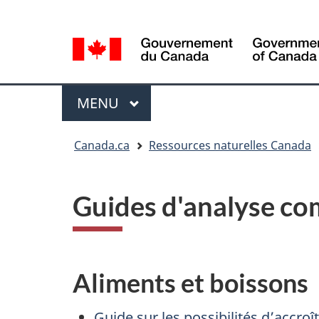
Sélection
Language
de
selection
la
langue
Menu
MENU
PRINCIPAL
Vous
Canada.ca
Ressources naturelles Canada
êtes
ici
Guides d'analyse co
Aliments et boissons
Guide sur les possibilités d’accroî