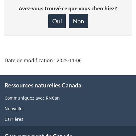
Donnez
Avez-vous trouvé ce que vous cherchiez?
votre
rétroaction
Oui
Non
sur
cette
page
Date de modification :
2025-11-06
About
Ressources naturelles Canada
this
site
Communiquez avec RNCan
Nouvelles
Carrières