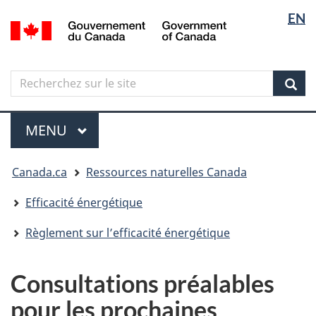
Sélectio
Langua
EN
Aller
Skip
Passer
/
de
selectio
au
to
à
Government
contenu
"About
la
la
of
principal
government"
version
Canada
langue
Search
Recherchez
HTML
sur
simplifiée
Sear
le
Menu
site
MENU
PRINCIPAL
Vous
Canada.ca
Ressources naturelles Canada
êtes
ici
Efficacité énergétique
Règlement sur l’efficacité énergétique
Consultations préalables
pour les prochaines