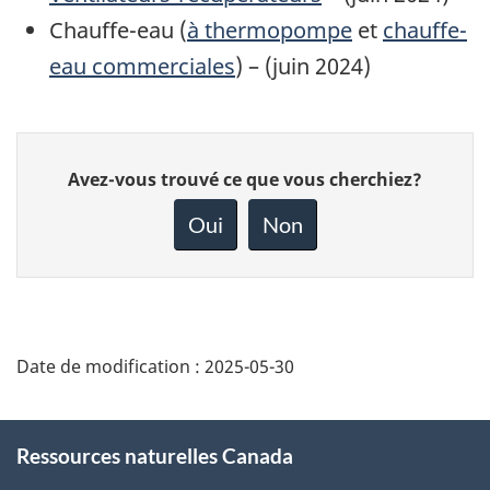
Chauffe-eau (
à thermopompe
et
chauffe-
eau commerciales
) – (juin 2024)
Donnez
Avez-vous trouvé ce que vous cherchiez?
votre
rétroaction
Oui
Non
sur
cette
page
Date de modification :
2025-05-30
About
Ressources naturelles Canada
this