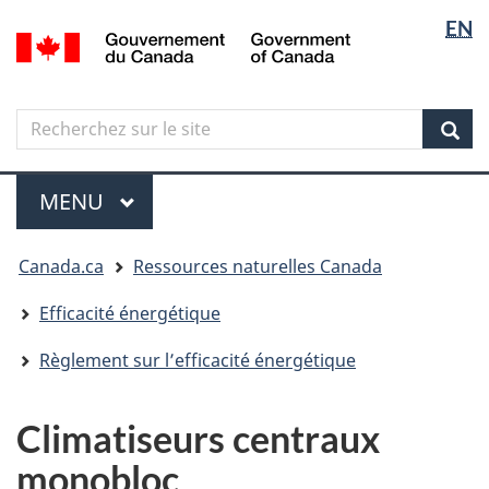
Sélectio
Langua
EN
Aller
Skip
Passer
/
de
selectio
au
to
à
Government
contenu
"About
la
la
of
principal
government"
version
Canada
langue
Search
Recherchez
HTML
sur
simplifiée
Sear
le
Menu
site
MENU
PRINCIPAL
Vous
Canada.ca
Ressources naturelles Canada
êtes
ici
Efficacité énergétique
Règlement sur l’efficacité énergétique
Climatiseurs centraux
monobloc