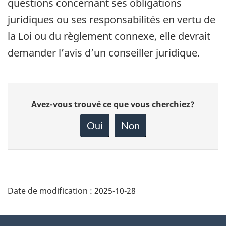
questions concernant ses obligations
juridiques ou ses responsabilités en vertu de
la Loi ou du règlement connexe, elle devrait
demander l’avis d’un conseiller juridique.
Donnez
Avez-vous trouvé ce que vous cherchiez?
votre
rétroaction
Oui
Non
sur
cette
page
Date de modification :
2025-10-28
About