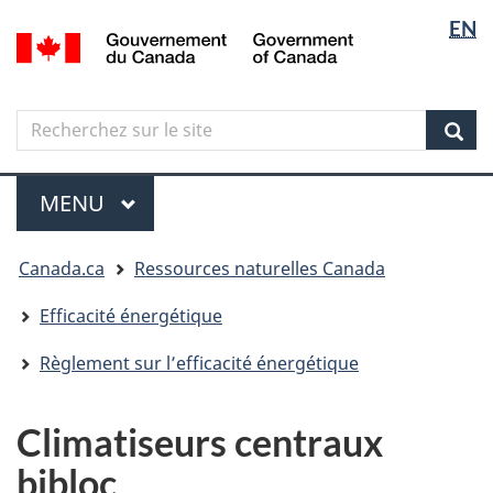
Sélectio
Langua
EN
Aller
Skip
Passer
/
de
selectio
au
to
à
Government
contenu
"About
la
la
of
principal
government"
version
Canada
langue
Search
Recherchez
HTML
sur
simplifiée
Sear
le
Menu
site
MENU
PRINCIPAL
Vous
Canada.ca
Ressources naturelles Canada
êtes
ici
Efficacité énergétique
Règlement sur l’efficacité énergétique
Climatiseurs centraux
bibloc