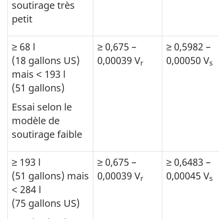
soutirage très
petit
≥ 68 l
≥ 0,675 –
≥ 0,5982 –
(18 gallons US)
0,00039 V
0,00050 V
r
s
mais ˂ 193 l
(51 gallons)
Essai selon le
modèle de
soutirage faible
≥ 193 l
≥ 0,675 –
≥ 0,6483 –
(51 gallons) mais
0,00039 V
0,00045 V
r
s
˂ 284 l
(75 gallons US)