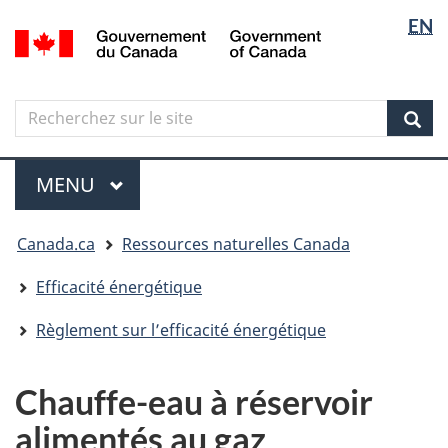
Sélectio
Langua
EN
Aller
Skip
Passer
/
de
selectio
au
to
à
Government
contenu
"About
la
la
of
principal
government"
version
Canada
langue
Search
Recherchez
HTML
sur
simplifiée
Sear
le
Menu
site
MENU
PRINCIPAL
Vous
Canada.ca
Ressources naturelles Canada
êtes
ici
Efficacité énergétique
Règlement sur l’efficacité énergétique
Chauffe-eau à réservoir
alimentés au gaz