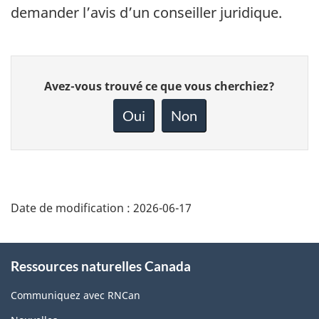
demander l’avis d’un conseiller juridique.
Donnez
Avez-vous trouvé ce que vous cherchiez?
votre
rétroaction
Oui
Non
sur
cette
page
Date de modification :
2026-06-17
About
Ressources naturelles Canada
this
site
Communiquez avec RNCan