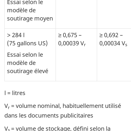
Essai selon le
modèle de
soutirage moyen
˃ 284 l
≥ 0,675 –
≥ 0,692 –
(75 gallons US)
0,00039 V
0,00034 V
r
s
Essai selon le
modèle de
soutirage élevé
l = litres
V
= volume nominal, habituellement utilisé
r
dans les documents publicitaires
V
= volume de stockage, défini selon la
s