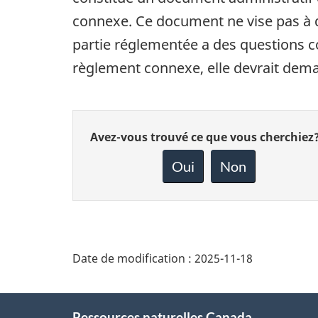
connexe. Ce document ne vise pas à do
partie réglementée a des questions co
règlement connexe, elle devrait deman
Donnez
Avez-vous trouvé ce que vous cherchiez
votre
rétroaction
Oui
Non
sur
cette
page
Date de modification :
2025-11-18
About
Ressources naturelles Canada