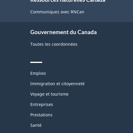
this
site
Communiquez avec RNCan
Gouvernement du Canada
Toutes les coordonnées
Themes
Emplois
and
topics
Immigration et citoyenneté
Voyage et tourisme
Entreprises
Prestations
Santé