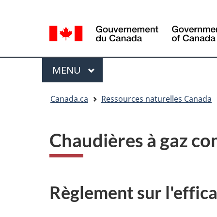
Sélection
Language
de
selection
la
langue
Menu
MENU
PRINCIPAL
Vous
Canada.ca
Ressources naturelles Canada
êtes
ici
Chaudières à gaz co
Règlement sur l'effic