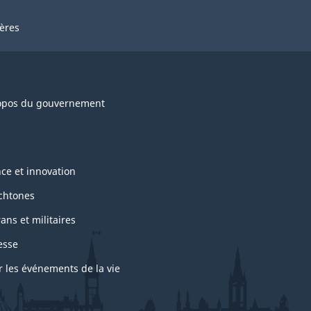
ières
opos du gouvernement
nce et innovation
chtones
ans et militaires
esse
r les événements de la vie