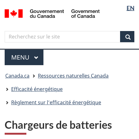
Sélectio
Langua
EN
Aller
Skip
Passer
/
de
selectio
au
to
à
Government
contenu
"About
la
la
of
principal
government"
version
Canada
langue
Search
Recherchez
HTML
sur
simplifiée
Sear
le
Menu
site
MENU
PRINCIPAL
Vous
Canada.ca
Ressources naturelles Canada
êtes
ici
Efficacité énergétique
Règlement sur l’efficacité énergétique
Chargeurs de batteries