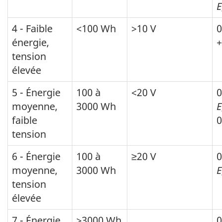
E
4 - Faible
<100 Wh
>10 V
0
énergie,
+
tension
élevée
5 - Énergie
100 à
<20 V
0
moyenne,
3000 Wh
E
faible
0
tension
6 - Énergie
100 à
≥20 V
0
moyenne,
3000 Wh
E
tension
élevée
7 - Énergie
>3000 Wh
0