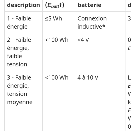
description
(
†)
batterie
E
batt
1 - Faible
≤5 Wh
Connexion
3
énergie
inductive*
2 - Faible
<100 Wh
<4 V
0
énergie,
E
faible
tension
3 - Faible
<100 Wh
4 à 10 V
L
énergie,
E
tension
W
moyenne
E
0