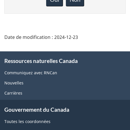
sur
cette
page
Date de modification :
2024-12-23
About
Ressources naturelles Canada
this
site
Communiquez avec RNCan
Nouvelles
Carrières
Gouvernement du Canada
Toutes les coordonnées