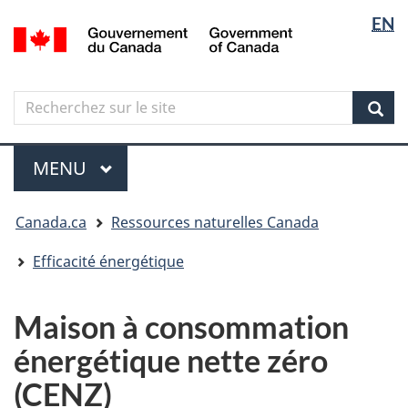
Sélectio
Langua
EN
Aller
Skip
Passer
/
de
selectio
au
to
à
Government
contenu
"About
la
la
of
principal
government"
version
Canada
langue
Search
Recherchez
HTML
sur
simplifiée
Sear
le
Menu
site
MENU
PRINCIPAL
Vous
Canada.ca
Ressources naturelles Canada
êtes
ici
Efficacité énergétique
Maison à consommation
énergétique nette zéro
(CENZ)