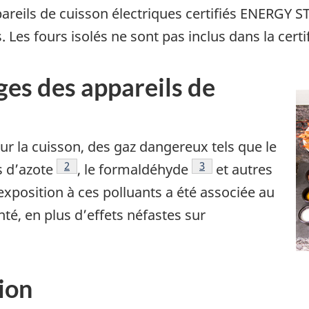
areils de cuisson électriques certifiés ENERGY S
 Les fours isolés ne sont pas inclus dans la certif
ges des appareils de
r la cuisson, des gaz dangereux tels que le
Footnote
2
Footnote
3
s d’azote
, le formaldéhyde
et autres
exposition à ces polluants a été associée au
é, en plus d’effets néfastes sur
ion