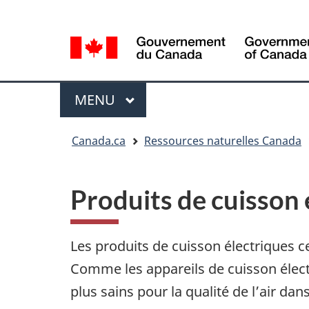
Sélection
Language
de
selection
la
langue
Menu
MENU
PRINCIPAL
Vous
Canada.ca
Ressources naturelles Canada
êtes
ici
Produits de cuisson 
Les produits de cuisson électriques 
Comme les appareils de cuisson électr
plus sains pour la qualité de l’air da