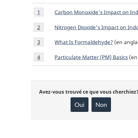
Footnote
Footnotes
Carbon Monoxide's Impact on Indo
Return to footnote
1
referrer
1
Footnote
Nitrogen Dioxide's Impact on Indo
Return to footnote
2
referrer
2
Footnote
What Is Formaldehyde?
(en angla
Return to footnote
3
referrer
3
Footnote
Particulate Matter (PM) Basics
(en
Return to footnote
4
referrer
4
Donnez
Avez-vous trouvé ce que vous cherchiez
votre
rétroaction
Oui
Non
sur
cette
page