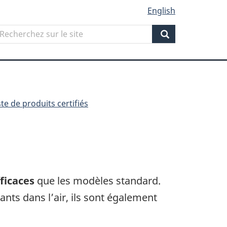
English
Search
echerchez
ur
Search
ite
ste de produits certifiés
ficaces
que les modèles standard.
nts dans l’air, ils sont également