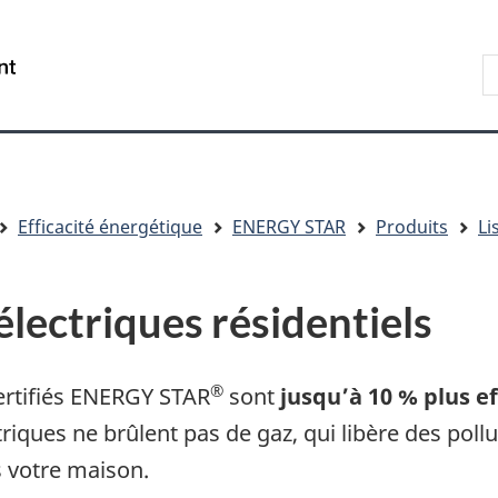
Aller
Skip
Passer
au
to
à
R
/
contenu
"About
la
s
Government
principal
government"
version
le
of
HTML
s
Canada
simplifiée
Efficacité énergétique
ENERGY STAR
Produits
Li
électriques résidentiels
®
certifiés ENERGY STAR
sont
jusqu’à 10 % plus ef
iques ne brûlent pas de gaz, qui libère des pollua
ns votre maison.