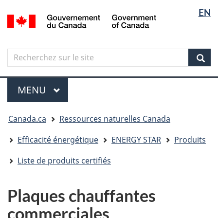
Sélectio
Langua
EN
Aller
Skip
Passer
/
de
selectio
au
to
à
Government
contenu
"About
la
la
of
principal
government"
version
Canada
langue
Search
Recherchez
HTML
sur
simplifiée
Sear
le
Menu
site
MENU
PRINCIPAL
Vous
Canada.ca
Ressources naturelles Canada
êtes
ici
Efficacité énergétique
ENERGY STAR
Produits
Liste de produits certifiés
Plaques chauffantes
commerciales