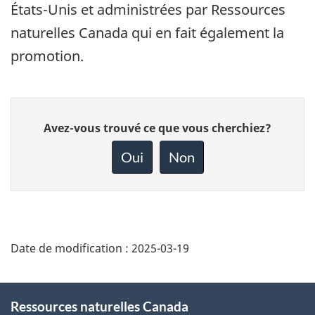
États-Unis et administrées par Ressources
naturelles Canada qui en fait également la
promotion.
Donnez
Avez-vous trouvé ce que vous cherchiez?
votre
rétroaction
Oui
Non
sur
cette
page
Date de modification :
2025-03-19
About
Ressources naturelles Canada
this