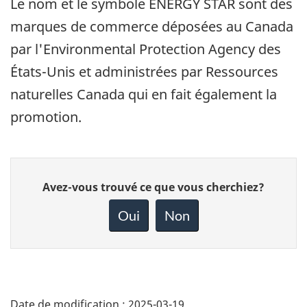
Le nom et le symbole ENERGY STAR sont des
marques de commerce déposées au Canada
par l'Environmental Protection Agency des
États-Unis et administrées par Ressources
naturelles Canada qui en fait également la
promotion.
Donnez
Avez-vous trouvé ce que vous cherchiez?
votre
rétroaction
Oui
Non
sur
cette
page
Date de modification :
2025-03-19