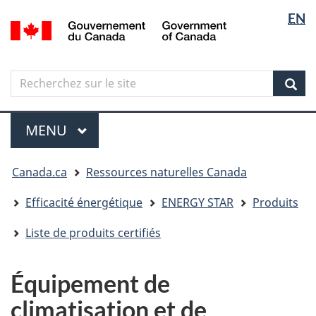
Sélectio
Langua
EN
Aller
Skip
Passer
/
de
selectio
au
to
à
Government
contenu
"About
la
la
of
principal
government"
version
Canada
langue
Search
Recherchez
HTML
sur
simplifiée
Sear
le
Menu
site
MENU
PRINCIPAL
Vous
Canada.ca
Ressources naturelles Canada
êtes
ici
Efficacité énergétique
ENERGY STAR
Produits
Liste de produits certifiés
Équipement de
climatisation et de