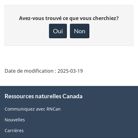
Donnez
Avez-vous trouvé ce que vous cherchiez?
votre
rétroaction
Oui
Non
sur
cette
page
Date de modification :
2025-03-19
About
Ressources naturelles Canada
this
site
Communiquez avec RNCan
Nouvelles
Carrières