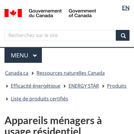
Sélectio
Langua
EN
Aller
Skip
Passer
/
de
selectio
au
to
à
Government
contenu
"About
la
la
of
principal
government"
version
Canada
langue
Search
Recherchez
HTML
sur
simplifiée
Sear
le
Menu
site
MENU
PRINCIPAL
Vous
Canada.ca
Ressources naturelles Canada
êtes
ici
Efficacité énergétique
ENERGY STAR
Produits
Liste de produits certifiés
Appareils ménagers à
usage résidentiel